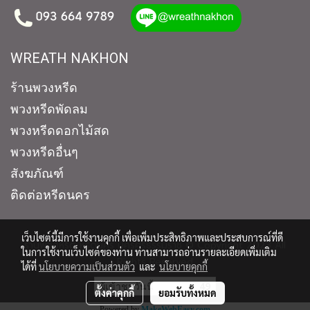
WREATH NAKHON
ร้านพวงหรีด
พวงหรีดพัดลม
พวงหรีดดอกไม้สด
พวงหรีดอื่นๆ
สังฆภัณฑ์
ติดต่อหรีดนคร
เว็บไซต์นี้มีการใช้งานคุกกี้ เพื่อเพิ่มประสิทธิภาพและประสบการณ์ที่ดี
ร้านพวงหรีด หรีดนคร นครศรีธรรมราช © Copyright 2023 All
ในการใช้งานเว็บไซต์ของท่าน ท่านสามารถอ่านรายละเอียดเพิ่มเติม
Rights Reserved
ได้ที่
นโยบายความเป็นส่วนตัว
และ
นโยบายคุกกี้
ผู้เข้าชมวันนี้
49
ตั้งค่าคุกกี้
ยอมรับทั้งหมด
Powered by
MakeWebEasy.com