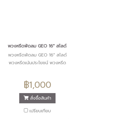
พวงหรีดพัดลม GEO 16" สไลด์ "ร้านดอกไม้หรีดนคร" #ร้านพวงหรีดน
พวงหรีดพัดลม GEO 16" สไลด์
พวงหรีดเน้นประโยชน์ พวงหรีด
คุ้มค่า พวงหรีดทันสมัย
พวงหรีดคุณภาพ พวงหรีดมี
฿1,000
หลายแบบให้เลือก ที่เดียวครบ
พนักงานใส่ใจบริการ ต้องมาร้าน
สั่งซื้อสินค้า
หรีดนคร นครศรีธรรมราช
เปรียบเทียบ