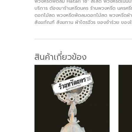
พวงหรีดพัดลม Hatari 18" สไลด์ พวงหรีดเน้นปร
บริการ ต้องมาร้านหรีดนคร ร้านพวงหรีด นครศร
ดอกไม้สด พวงหรีดพัดลมดอกไม้สด พวงหรีดผ้าห่ม
สังฆภัณฑ์ สังฆทาน ผ้าไตรจีวร ของชำร่วย ของใ
สินค้าเกี่ยวข้อง