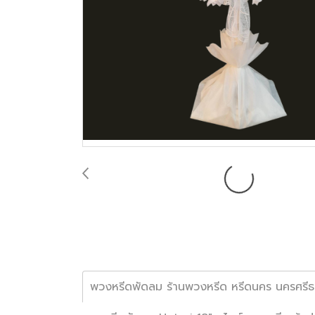
พวงหรีดพัดลม ร้านพวงหรีด หรีดนคร นครศรี