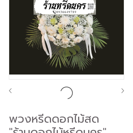
พวงหรีดดอกไม้สด
"ร้านดอกไม้หรีดนคร"