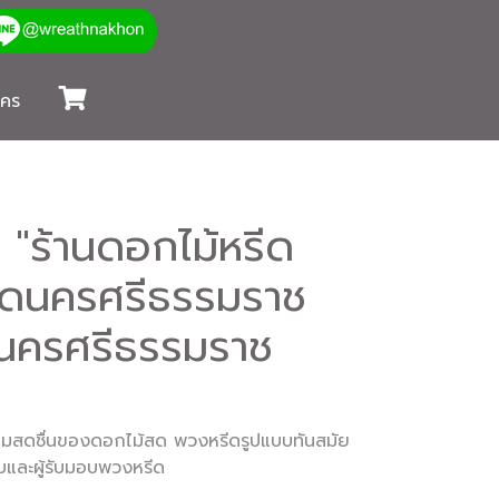
นคร
"ร้านดอกไม้หรีด
ีดนครศรีธรรมราช
นครศรีธรรมราช
มสดชื่นของดอกไม้สด พวงหรีดรูปแบบทันสมัย
มอบและผู้รับมอบพวงหรีด